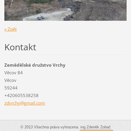
« Zpět
Kontakt
Zemědělské družstvo Vrchy
Věcov 84
Věcov
59244
+420605538258
zdvrchy@
gmail.co
m
© 2013 Všechna práva vyhrazena. ing.Zdeněk Zobač