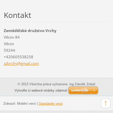
Kontakt
Zemědělské družstvo Vrchy
Věcov 84
Věcov
59244
+420605538258
zdvrchy@
gmail.co
m
© 2013 Všechna práva vyhrazena. ing.Zdeněk Zobač
Vytvořte si webové stránky zdarma!
Zobrazit:
Mobilní verzi
|
Standardní verzi