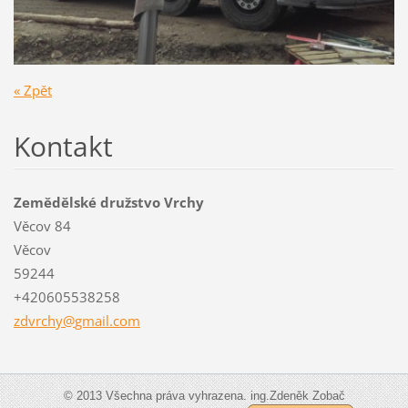
« Zpět
Kontakt
Zemědělské družstvo Vrchy
Věcov 84
Věcov
59244
+420605538258
zdvrchy@
gmail.co
m
© 2013 Všechna práva vyhrazena. ing.Zdeněk Zobač