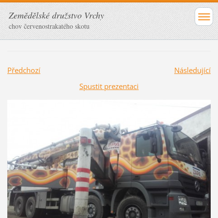
Zemědělské družstvo Vrchy
chov červenostrakatého skotu
Předchozí
Následující
Spustit prezentaci