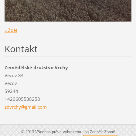
« Zpět
Kontakt
Zemědělské družstvo Vrchy
Věcov 84
Věcov
59244
+420605538258
zdvrchy@
gmail.co
m
© 2013 Všechna práva vyhrazena. ing.Zdeněk Zobač