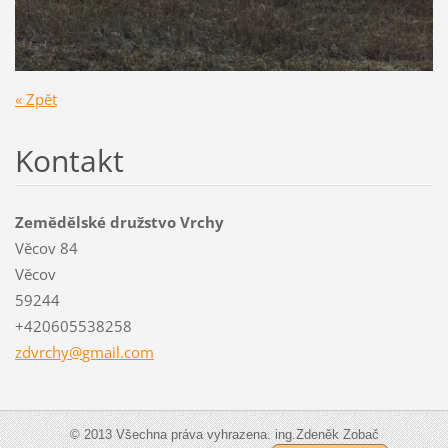
« Zpět
Kontakt
Zemědělské družstvo Vrchy
Věcov 84
Věcov
59244
+420605538258
zdvrchy@
gmail.co
m
© 2013 Všechna práva vyhrazena. ing.Zdeněk Zobač