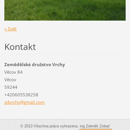
« Zpět
Kontakt
Zemědělské družstvo Vrchy
Věcov 84
Věcov
59244
+420605538258
zdvrchy@
gmail.co
m
© 2013 Všechna práva vyhrazena. ing.Zdeněk Zobač