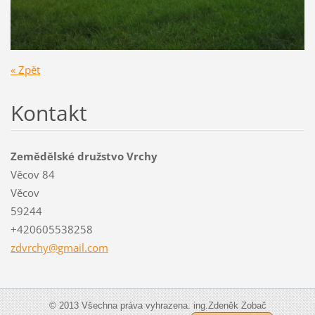
« Zpět
Kontakt
Zemědělské družstvo Vrchy
Věcov 84
Věcov
59244
+420605538258
zdvrchy@
gmail.co
m
© 2013 Všechna práva vyhrazena. ing.Zdeněk Zobač